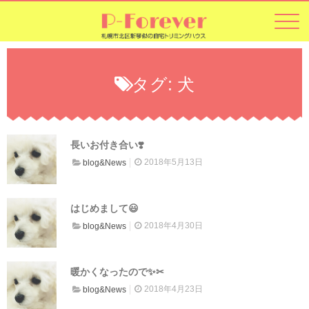
タグ:
犬
ホーム
ご挨拶
長いお付き合い❣️
こだわり
2018年5月13日
blog&News
ギャラリー
料金
はじめまして😃
2018年4月30日
blog&News
ご利用にあたって
アクセス
暖かくなったので✨✂
2018年4月23日
blog&News